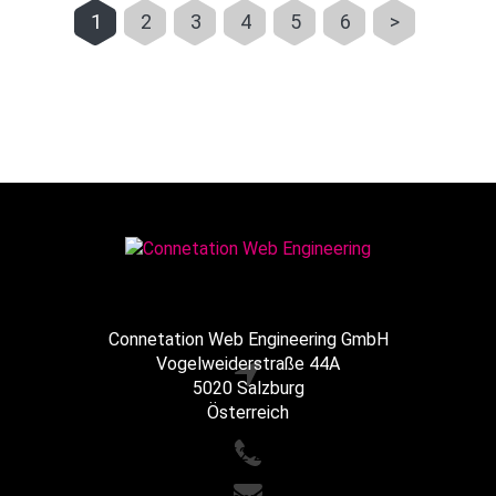
1
2
3
4
5
6
>
Connetation Web Engineering GmbH
Vogelweiderstraße 44A
5020 Salzburg
Österreich
+43 662 216065