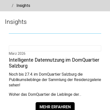
You are here:
Insights
Skip to main navigation
Skip to main content
Skip to page footer
Insights
März 2026
Intelligente Datennutzung im DomQuartier
Salzburg
Noch bis 27.4. im DomQuartier Salzburg die
Publikumslieblinge der Sammlung der Residenzgalerie
sehen!
Woher das DomQuartier die Lieblinge der…
MEHR ERFAHREN