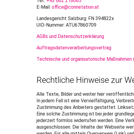
Tel.:
+43 662 216065
E-Mail:
office@connetation.at
Landesgericht Salzburg: FN 394822x
UID-Nummer: ATU67860709
AGBs und Datenschutzerklärung
Auftragsdatenverarbeitungsvertrag
Technische und organisatorische Maßnahmen
Rechtliche Hinweise zur W
Alle Texte, Bilder und weiter hier veröffentl
In jedem Fall ist eine Vervielfältigung, Verbre
Zustimmung des Anbieters gestattet. Linksetz
Eine solche Zustimmung ist bei jeder grundleg
jederzeit formlos widerrufen werden. Eine Verli
ausgeschlossen. Die Inhalte der Webseite werd
werden. Für alle mittels Querverweis (Link) v