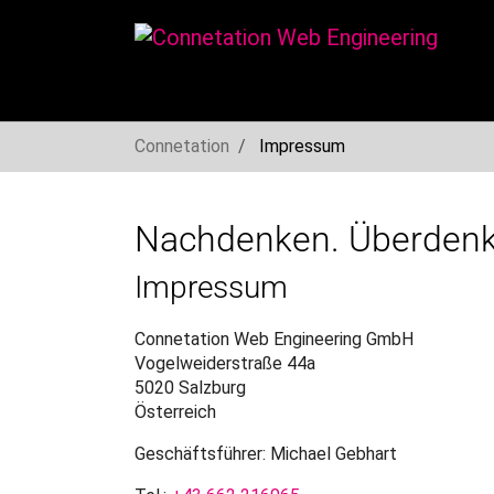
You are here:
Connetation
Impressum
Skip to main navigation
Skip to main content
Skip to page footer
Nachdenken. Überdenk
Impressum
Connetation Web Engineering GmbH
Vogelweiderstraße 44a
5020 Salzburg
Österreich
Geschäftsführer: Michael Gebhart