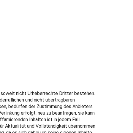
, soweit nicht Urheberrechte Dritter bestehen.
iderruflichen und nicht übertragbaren
sen, bedürfen der Zustimmung des Anbieters.
rlinkung erfolgt, neu zu beantragen, sie kann
ffamierenden Inhalten ist in jedem Fall
für Aktualität und Vollständigkeit übernommen
g, da es sich dabei um keine eigenen Inhalte