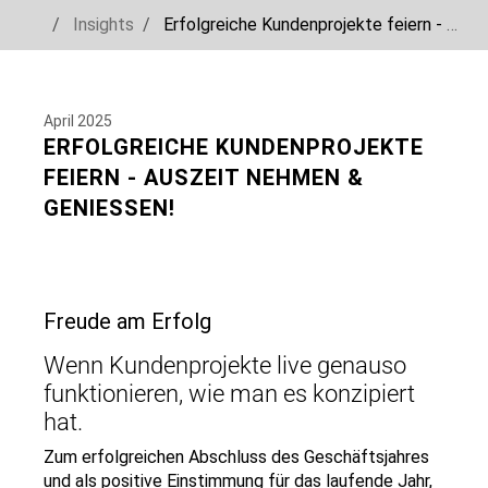
You are here:
Insights
Erfolgreiche Kundenprojekte feiern - Auszeit nehmen & genießen!
Skip to main navigation
Skip to main content
Skip to page footer
April 2025
ERFOLGREICHE KUNDENPROJEKTE
FEIERN - AUSZEIT NEHMEN &
GENIESSEN!
Show larger version
Freude am Erfolg
Show larger version
Show larger version
Wenn Kundenprojekte live genauso
funktionieren, wie man es konzipiert
hat.
Zum erfolgreichen Abschluss des Geschäftsjahres
und als positive Einstimmung für das laufende Jahr,