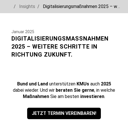
You are here:
Insights
Digitalisierungsmaßnahmen 2025 – weitere Schritte in Richtung Zukunft.
Skip to main navigation
Skip to main content
Skip to page footer
Januar 2025
DIGITALISIERUNGSMASSNAHMEN 2
025 – WEITERE SCHRITTE IN R
ICHTUNG ZUKUNFT.
Bund und Land
unterstützen
KMUs
auch
2025
dabei wieder. Und wir
beraten Sie gerne
, in welche
Maßnahmen
Sie am besten
investieren
.
JETZT TERMIN VEREINBAREN!