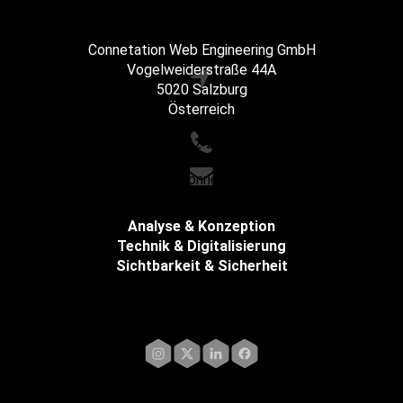
Connetation Web Engineering GmbH
Vogelweiderstraße 44A
5020 Salzburg
Österreich
+43 662 216065
office@connetation.at
Analyse & Konzeption
Technik & Digitalisierung
Sichtbarkeit & Sicherheit
Impressum
Instagram
X
LinkedIn
Facebook