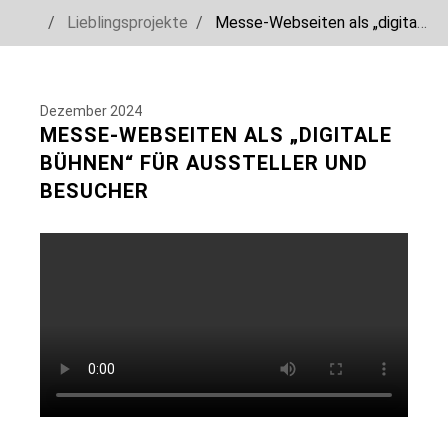
You are here:
Lieblingsprojekte
Messe-Webseiten als „digitale Bühnen“ für Aussteller und Besucher
Skip to main navigation
Skip to main content
Skip to page footer
Dezember 2024
MESSE-WEBSEITEN ALS „DIGITALE
BÜHNEN“ FÜR AUSSTELLER UND
BESUCHER