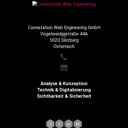
Connetation Web Engineering GmbH
Vogelweiderstraße 44A
5020 Salzburg
Österreich
+43 662 216065
office@connetation.at
Analyse & Konzeption
Technik & Digitalisierung
Sichtbarkeit & Sicherheit
Impressum
Instagram
X
LinkedIn
Facebook