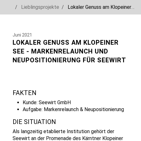
You are here:
Lieblingsprojekte
Lokaler Genuss am Klopeiner See - Markenrelaunch und Neupositionierung für Seewirt
Skip to main navigation
Skip to main content
Skip to page footer
Juni 2021
LOKALER GENUSS AM KLOPEINER
SEE - MARKENRELAUNCH UND
NEUPOSITIONIERUNG FÜR SEEWIRT
FAKTEN
Kunde: Seewirt GmbH
Aufgabe: Markenrelaunch & Neupositionierung
DIE SITUATION
Als langzeitig etablierte Institution gehört der
Seewirt an der Promenade des Kärntner Klopeiner