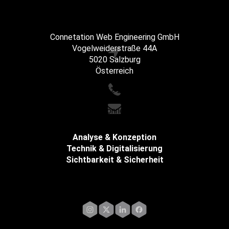
Connetation Web Engineering GmbH
Vogelweiderstraße 44A
5020 Salzburg
Österreich
+43 662 216065
office@connetation.at
Analyse & Konzeption
Technik & Digitalisierung
Sichtbarkeit & Sicherheit
Impressum
Instagram
X
LinkedIn
Facebook