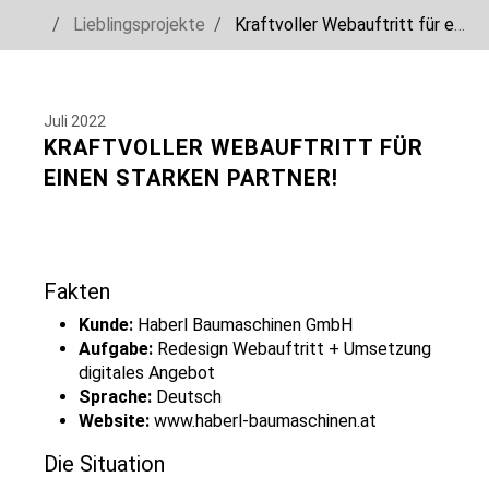
You are here:
Lieblingsprojekte
Kraftvoller Webauftritt für einen starken Partner!
Skip to main navigation
Skip to main content
Skip to page footer
Juli 2022
KRAFTVOLLER WEBAUFTRITT FÜR
EINEN STARKEN PARTNER!
Fakten
Kunde:
Haberl Baumaschinen GmbH
Aufgabe:
Redesign Webauftritt + Umsetzung
digitales Angebot
Sprache:
Deutsch
Website:
www.haberl-baumaschinen.at
Die Situation