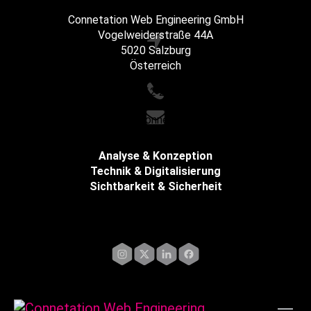
Connetation Web Engineering GmbH
Vogelweiderstraße 44A
5020 Salzburg
Österreich
+43 662 216065
office@connetation.at
Analyse & Konzeption
Technik & Digitalisierung
Sichtbarkeit & Sicherheit
Impressum
Instagram
X
LinkedIn
Facebook