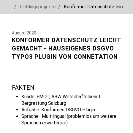
You are here:
Lieblingsprojekte
Konformer Datenschutz leicht gemacht - hauseigenes DSGVO TYPO3 Plugin von Connetation
Skip to main navigation
Skip to main content
Skip to page footer
August 2020
KONFORMER DATENSCHUTZ LEICHT
GEMACHT - HAUSEIGENES DSGVO
TYPO3 PLUGIN VON CONNETATION
FAKTEN
Kunde: EMCO, ABW Wirtschaftsdienst,
Bergrettung Salzburg
Aufgabe: Konformes DSGVO Plugin
Sprache: Multilingual (problemlos um weitere
Sprachen erweiterbar)