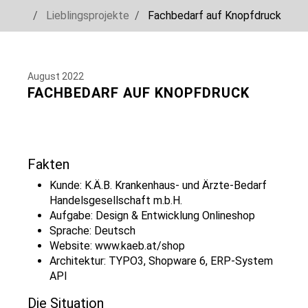
You are here:
Lieblingsprojekte
Fachbedarf auf Knopfdruck
Skip to main navigation
Skip to main content
Skip to page footer
August 2022
FACHBEDARF AUF KNOPFDRUCK
Fakten
Kunde: K.Ä.B. Krankenhaus- und Ärzte-Bedarf
Handelsgesellschaft m.b.H.
Aufgabe: Design & Entwicklung Onlineshop
Sprache: Deutsch
Website:
www.kaeb.at/shop
Architektur: TYPO3, Shopware 6, ERP-System
API
Die Situation