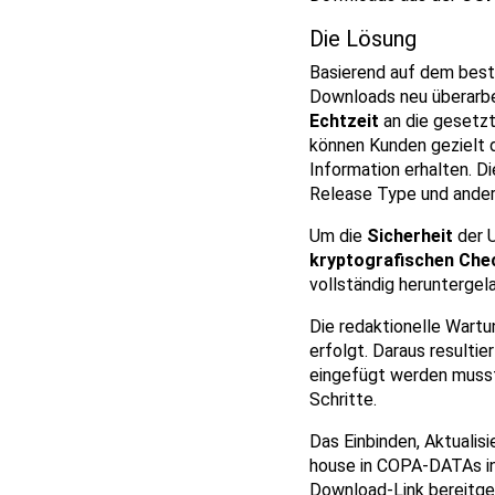
Die Lösung
Basierend auf dem best
Downloads neu überarbei
Echtzeit
an die gesetz
können Kunden gezielt 
Information erhalten. 
Release Type und andere
Um die
Sicherheit
der U
kryptografischen Ch
vollständig herunterge
Die redaktionelle Wartu
erfolgt. Daraus resulti
eingefügt werden musste
Schritte.
Das Einbinden, Aktualis
house in COPA-DATAs int
Download-Link bereitges