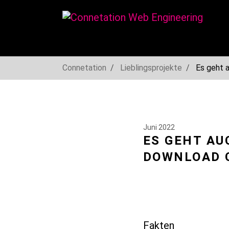
You are here:
Connetation
Lieblingsprojekte
Es geht 
Skip to main navigation
Skip to main content
Skip to page footer
Juni 2022
ES GEHT AU
DOWNLOAD 
Fakten