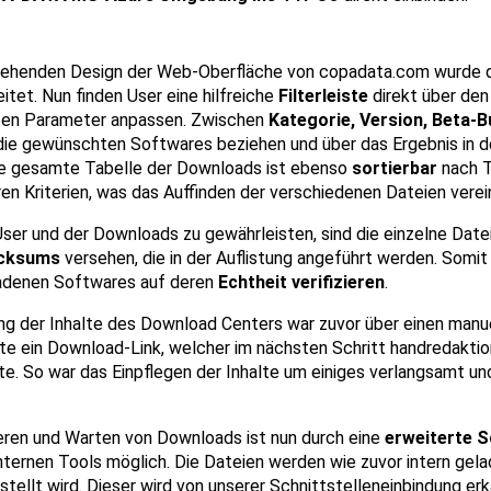
ehenden Design der Web-Oberfläche von copadata.com wurde di
tet. Nun finden User eine hilfreiche
Filterleiste
direkt über den 
ten Parameter anpassen. Zwischen
Kategorie, Version, Beta-B
die gewünschten Softwares beziehen und über das Ergebnis in de
Die gesamte Tabelle der Downloads ist ebenso
sortierbar
nach Ti
n Kriterien, was das Auffinden der verschiedenen Dateien verei
ser und der Downloads zu gewährleisten, sind die einzelne Date
ecksums
versehen, die in der Auflistung angeführt werden. Somit
ladenen Softwares auf deren
Echtheit verifizieren
.
ng der Inhalte des Download Centers war zuvor über einen manu
erte ein Download-Link, welcher im nächsten Schritt handredakt
. So war das Einpflegen der Inhalte um einiges verlangsamt un
ieren und Warten von Downloads ist nun durch eine
erweiterte S
ernen Tools möglich. Die Dateien werden wie zuvor intern gela
tellt wird. Dieser wird von unserer Schnittstelleneinbindung er