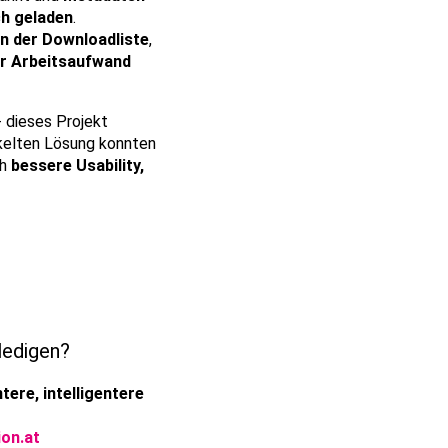
h geladen
.
n der Downloadliste
,
er Arbeitsaufwand
 dieses Projekt
kelten Lösung konnten
ch
bessere Usability,
ledigen?
tere, intelligentere
on.at