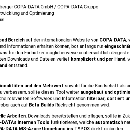
nberger COPA-DATA GmbH / COPA-DATA Gruppe
twicklung und Optimierung
ual
oad Bereich
auf der internationalen Website von
COPA-DATA
,
und Informationen erhalten können, bot anfangs nur
eingeschrän
, was für den Endnutzer möglicherweise unübersichtlich dargestel
ten Downloads und Dateien verlief
kompliziert und per Hand
, 
and
entstand.
tionalitäten und den Mehrwert
sowohl für die Kundschaft als 
zu verbessern, sollte dieses Tool weiter
ausgebaut und optimie
iche relevanten Softwares und Information
filterbar, sortiert u
wobei auch auf
Beta-Builds
Rücksicht genommen wird.
lle Arbeiten
, Downloads bereitstellen und pflegen, sollte in Zu
A-DATAs internen Tools
funktionieren, welche
automatisch
neu
A-DATA MS-Azure Umgebung ins TYPO3
direkt einbinden.