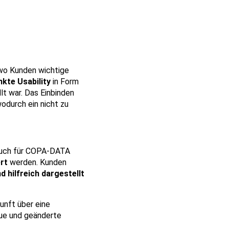
 wo Kunden wichtige
kte Usability
in Form
lt war. Das Einbinden
wodurch ein nicht zu
auch für COPA-DATA
rt
werden. Kunden
nd hilfreich dargestellt
kunft über eine
e und geänderte