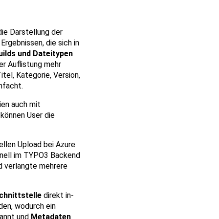
e Darstellung der
Ergebnissen, die sich in
uilds und Dateitypen
r Auflistung mehr
tel, Kategorie, Version,
nfacht.
ien auch mit
 können User die
ellen Upload bei Azure
ionell im TYPO3 Backend
d verlangte mehrere
chnittstelle
direkt in-
den, wodurch ein
kannt und
Metadaten