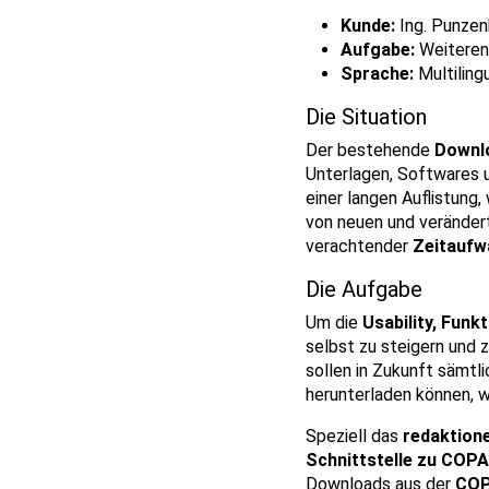
Kunde:
Ing. Punze
Aufgabe:
Weiteren
Sprache:
Multiling
Die Situation
Der bestehende
Downl
Unterlagen, Softwares 
einer langen Auflistung
von neuen und veränder
verachtender
Zeitaufw
Die Aufgabe
Um die
Usability, Funk
selbst zu steigern und 
sollen in Zukunft sämtl
herunterladen können, 
Speziell das
redaktione
Schnittstelle zu COP
Downloads aus der
COP