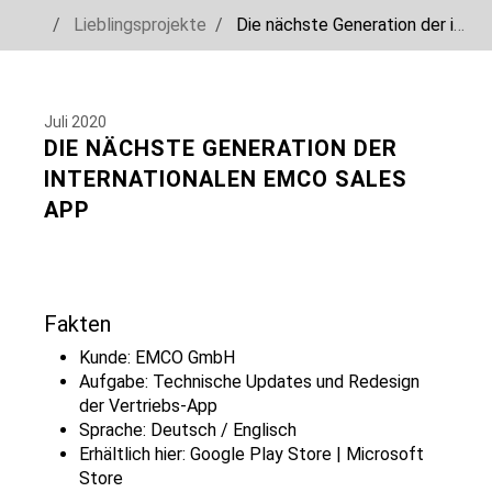
You are here:
Lieblingsprojekte
Die nächste Generation der internationalen EMCO Sales App
Skip to main navigation
Skip to main content
Skip to page footer
Juli 2020
DIE NÄCHSTE GENERATION DER
INTERNATIONALEN EMCO SALES
APP
Fakten
Kunde:
EMCO GmbH
Aufgabe: Technische Updates und Redesign
der Vertriebs-App
Sprache: Deutsch / Englisch
Erhältlich hier: Google Play Store | Microsoft
Store