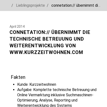
You are here:
Lieblingsprojekte
connetation:// übernimmt die technische Betreuung und Weiterentwicklung von www.kurzzeitwohnen.com
Skip to main navigation
Skip to main content
Skip to page footer
April 2014
CONNETATION:// ÜBERNIMMT DIE
TECHNISCHE BETREUUNG UND
WEITERENTWICKLUNG VON
WWW.KURZZEITWOHNEN.COM
Fakten
Kunde: Kurzzeitwohnen
Aufgabe: Komplette technische Betreuung und
Online Vermarktung inklusive Suchmaschinen-
Optimierung, Analyse, Reporting und
Weiterentwicklung des Systems