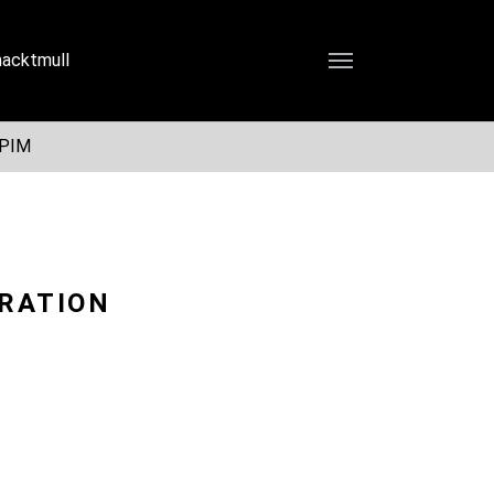
nacktmull
office@connetation.at
 PIM
GRATION