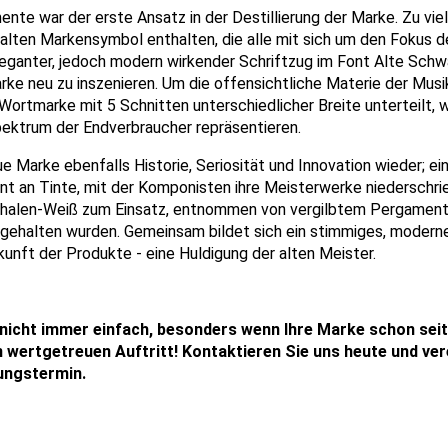
ente war der erste Ansatz in der Destillierung der Marke. Zu vie
alten Markensymbol enthalten, die alle mit sich um den Fokus d
leganter, jedoch modern wirkender Schriftzug im Font Alte Sch
ke neu zu inszenieren. Um die offensichtliche Materie der Musi
 Wortmarke mit 5 Schnitten unterschiedlicher Breite unterteilt,
ektrum der Endverbraucher repräsentieren.
ue Marke ebenfalls Historie, Seriosität und Innovation wieder; ei
nt an Tinte, mit der Komponisten ihre Meisterwerke niederschr
chalen-Weiß zum Einsatz, entnommen von vergilbtem Pergament
gehalten wurden. Gemeinsam bildet sich ein stimmiges, moderne
kunft der Produkte - eine Huldigung der alten Meister.
t nicht immer einfach, besonders wenn Ihre Marke schon sei
wertgetreuen Auftritt! Kontaktieren Sie uns heute und vere
ungstermin.