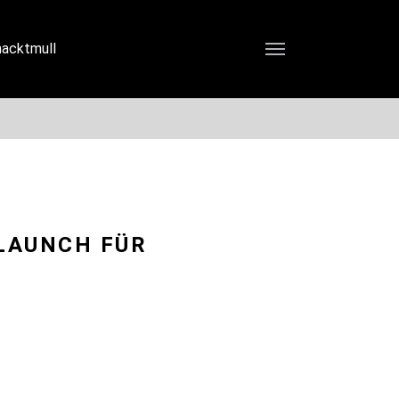
nacktmull
office@connetation.at
LAUNCH FÜR