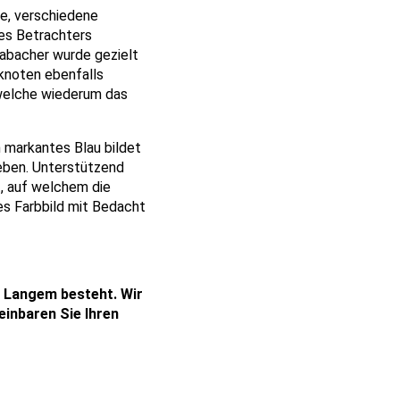
le, verschiedene
es Betrachters
wabacher wurde gezielt
knoten ebenfalls
 welche wiederum das
n markantes Blau bildet
ieben. Unterstützend
, auf welchem die
s Farbbild mit Bedacht
t Langem besteht. Wir
inbaren Sie Ihren