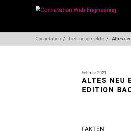
You are here:
Connetation
Lieblingsprojekte
Altes neu
Skip to main navigation
Skip to main content
Skip to page footer
Februar 2021
ALTES NEU 
EDITION BA
FAKTEN