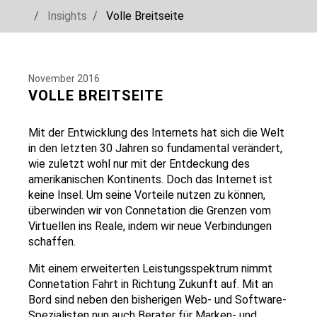
You are here:
Insights
Volle Breitseite
Skip to main navigation
Skip to main content
Skip to page footer
November 2016
VOLLE BREITSEITE
Show larger version
Mit der Entwicklung des Internets hat sich die Welt
in den letzten 30 Jahren so fundamental verändert,
wie zuletzt wohl nur mit der Entdeckung des
amerikanischen Kontinents. Doch das Internet ist
keine Insel. Um seine Vorteile nutzen zu können,
überwinden wir von Connetation die Grenzen vom
Virtuellen ins Reale, indem wir neue Verbindungen
schaffen.
Mit einem erweiterten Leistungsspektrum nimmt
Connetation Fahrt in Richtung Zukunft auf. Mit an
Bord sind neben den bisherigen Web- und Software-
Spezialisten nun auch Berater für Marken- und