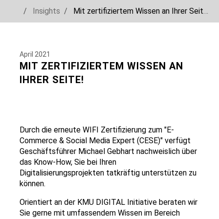
You are here:
Insights
Mit zertifiziertem Wissen an Ihrer Seite!
Skip to main navigation
Skip to main content
Skip to page footer
April 2021
MIT ZERTIFIZIERTEM WISSEN AN
IHRER SEITE!
Durch die erneute WIFI Zertifizierung zum "E-
Commerce & Social Media Expert (CESE)" verfügt
Geschäftsführer Michael Gebhart nachweislich über
das Know-How, Sie bei Ihren
Digitalisierungsprojekten tatkräftig unterstützen zu
können.
Orientiert an der KMU DIGITAL Initiative beraten wir
Sie gerne mit umfassendem Wissen im Bereich