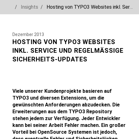
You are here:
Insights
Hosting von TYPO3 Websites inkl. Service und regelmäßige Sicherheits-Updates
Skip to main navigation
Skip to main content
Skip to page footer
Dezember 2013
HOSTING VON TYPO3 WEBSITES
INKL. SERVICE UND REGELMÄSSIGE S
ICHERHEITS-UPDATES
Viele unserer Kundenprojekte basieren auf
TYPO3 und diversen Extensions, um die
gewünschten Anforderungen abzudecken. Die
Erweiterungen aus dem TYPO3 Repository
stehen jedem zur Verfügung. Jeder Entwickler
kann bei seiner Arbeit Fehler machen. Ein großer
Vorteil bei OpenSource Systemen ist jedoch,
dass eventuelle Fehler und Sicherheitslücken