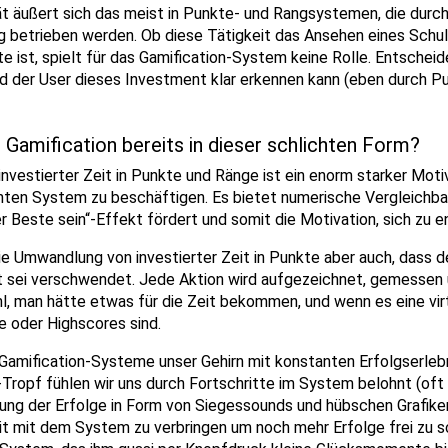
ät äußert sich das meist in Punkte- und Rangsystemen, die durch 
etrieben werden. Ob diese Tätigkeit das Ansehen eines Schul
e ist, spielt für das Gamification-System keine Rolle. Entscheid
nd der User dieses Investment klar erkennen kann (eben durch P
 Gamification bereits in dieser schlichten Form?
vestierter Zeit in Punkte und Ränge ist ein enorm starker Motiv
en System zu beschäftigen. Es bietet numerische Vergleichbar
 Beste sein“-Effekt fördert und somit die Motivation, sich zu e
ie Umwandlung von investierter Zeit in Punkte aber auch, dass de
 sei verschwendet. Jede Aktion wird aufgezeichnet, gemessen u
l, man hätte etwas für die Zeit bekommen, und wenn es eine vir
 oder Highscores sind.
 Gamification-Systeme unser Gehirn mit konstanten Erfolgserlebn
Tropf fühlen wir uns durch Fortschritte im System belohnt (oft
tung der Erfolge in Form von Siegessounds und hübschen Grafiken
it mit dem System zu verbringen um noch mehr Erfolge frei zu sc