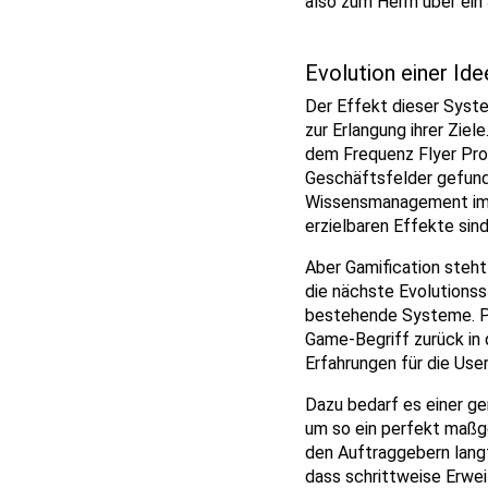
also zum Herrn über ein
Evolution einer Ide
Der Effekt dieser Syst
zur Erlangung ihrer Ziel
dem Frequenz Flyer Prog
Geschäftsfelder gefunde
Wissensmanagement im Un
erzielbaren Effekte sind
Aber Gamification steht 
die nächste Evolutionss
bestehende Systeme. Pu
Game-Begriff zurück in 
Erfahrungen für die User
Dazu bedarf es einer ge
um so ein perfekt maßg
den Auftraggebern langfr
dass schrittweise Erwei