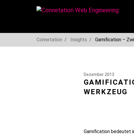
You are here:
Connetation
Insights
Gamification – Z
Skip to main navigation
Skip to main content
Skip to page footer
Dezember 2013
GAMIFICATI
WERKZEUG
Gamification bedeutet im