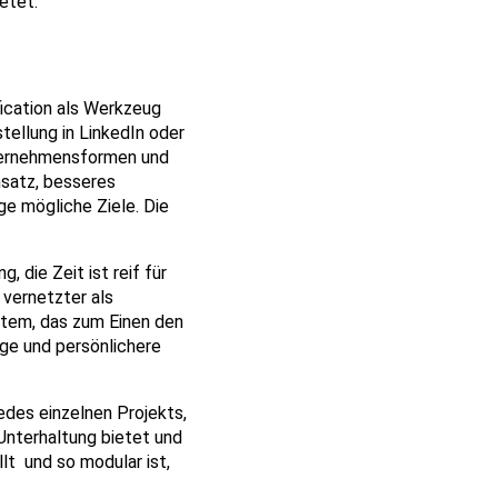
etet.
ication als Werkzeug
stellung in LinkedIn oder
nternehmensformen und
msatz, besseres
e mögliche Ziele. Die
 die Zeit ist reif für
 vernetzter als
stem, das zum Einen den
ige und persönlichere
edes einzelnen Projekts,
Unterhaltung bietet und
lt und so modular ist,