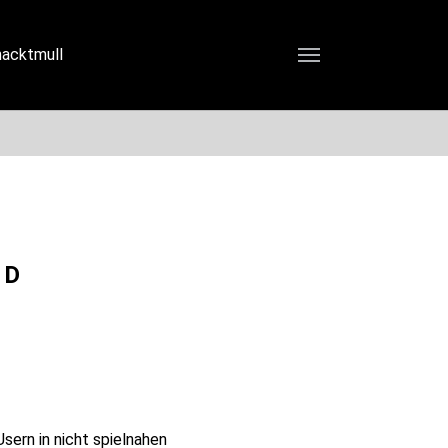
nacktmull
office@connetation.at
ND
sern in nicht spielnahen