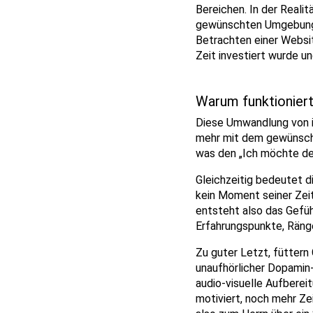
Bereichen. In der Realit
gewünschten Umgebung b
Betrachten einer Websit
Zeit investiert wurde u
Warum funktioniert
Diese Umwandlung von in
mehr mit dem gewünscht
was den „Ich möchte der
Gleichzeitig bedeutet d
kein Moment seiner Zeit
entsteht also das Gefüh
Erfahrungspunkte, Ränge
Zu guter Letzt, füttern
unaufhörlicher Dopamin-
audio-visuelle Aufberei
motiviert, noch mehr Ze