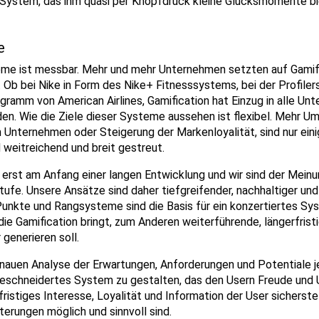
 System, das ihm quasi per Knopfdruck kleine Glücksmomente bi
e
eme ist messbar. Mehr und mehr Unternehmen setzten auf Gamif
e. Ob bei Nike in Form des Nike+ Fitnesssystems, bei der Profiler
ramm von American Airlines, Gamification hat Einzug in alle U
n. Wie die Ziele dieser Systeme aussehen ist flexibel. Mehr U
ternehmen oder Steigerung der Markenloyalität, sind nur einig
 weitreichend und breit gestreut.
erst am Anfang einer langen Entwicklung und wir sind der Meinung,
tufe. Unsere Ansätze sind daher tiefgreifender, nachhaltiger und
nkte und Rangsysteme sind die Basis für ein konzertiertes Sy
die Gamification bringt, zum Anderen weiterführende, längerfrist
 generieren soll.
nauen Analyse der Erwartungen, Anforderungen und Potentiale j
eschneidertes System zu gestalten, das den Usern Freude und 
istiges Interesse, Loyalität und Information der User sicherstel
terungen möglich und sinnvoll sind.